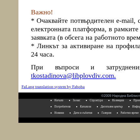
Важно!
* Очаквайте потвърдителен e-mail,
електронната платформа, в рамките 
заявката (в обсега на работното вре
* Линкът за активиране на профила
24 часа.
При въпроси и затруднен
tkostadinova@libplovdiv.com
.
FaLang translation system by Faboba
©2009 Народна Библиоте
Начало
За нас
Структура
Колекции
Прое
Потребители
Каталози
Дигитален център
Инфор
Новини
Дати и събития
Галерия
Работно време