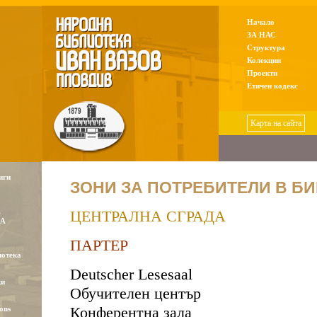
Начало
ЗА НАС
Структура
Колекции
Проекти
Етичен кодекс
Карта на сайта
иги
ЗОНИ ЗА ПОТРЕБИТЕЛИ В Б
А
ЦЕНТРАЛНА СГРАДА
КА
ПАРТЕР
отека
Deutscher Lesesaal
ки
Обучителен център
ons
Конферентна зала