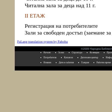
Читална зала за деца над 11 г.
ІІ ЕТАЖ
Регистрация на потребителите
Зали за свободен достъп (заемане за
FaLang translation system by Faboba
©2009 Народна Библиоте
Начало
За нас
Структура
Колекции
Прое
Потребители
Каталози
Дигитален център
Инфор
Новини
Дати и събития
Галерия
Работно време